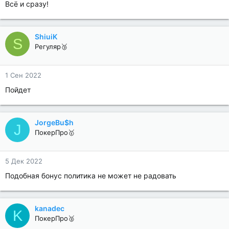
Всё и сразу!
ShiuiK
S
Регуляр🥉
1 Сен 2022
Пойдет
JorgeBu$h
J
ПокерПро🥇
5 Дек 2022
Подобная бонус политика не может не радовать
kanadec
K
ПокерПро🥈