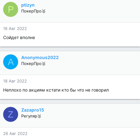
ptizyn
P
ПокерПро🥈
16 Авг 2022
Сойдет вполне
Anonymous2022
A
ПокерПро🥈
18 Авг 2022
Неплохо по акциям кстати кто бы что не говорил
Zazapro15
Z
Регуляр🥉
26 Авг 2022