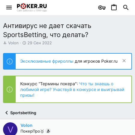
Антивирус не дает скачать
SportsBetting, что делать?
А
Д
Volon
29 Сен 2022
в
а
т
т
о
а
Эксклюзивные фрироллы
для игроков Poker.ru
р
н
т
а
е
ч
м
а
Конкурс “Термины покера":
Что ты знаешь о
ы
л
любимой игре? Участвуй в конкурсе и выигрывай
а
призы!
Sportsbetting
Volon
V
ПокерПро🥇