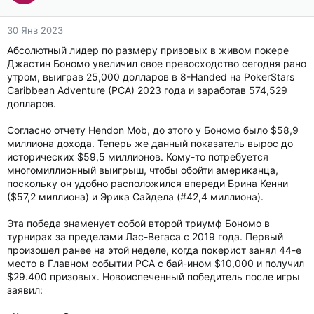
30 Янв 2023
Абсолютный лидер по размеру призовых в живом покере
Джастин Бономо увеличил свое превосходство сегодня рано
утром, выиграв 25,000 долларов в 8-Handed на PokerStars
Caribbean Adventure (PCA) 2023 года и заработав 574,529
долларов.
Согласно отчету Hendon Mob, до этого у Бономо было $58,9
миллиона дохода. Теперь же данный показатель вырос до
исторических $59,5 миллионов. Кому-то потребуется
многомиллионный выигрыш, чтобы обойти американца,
поскольку он удобно расположился впереди Брина Кенни
($57,2 миллиона) и Эрика Сайдела (#42,4 миллиона).
Эта победа знаменует собой второй триумф Бономо в
турнирах за пределами Лас-Вегаса с 2019 года. Первый
произошел ранее на этой неделе, когда покерист занял 44-е
место в Главном событии PCA с бай-ином $10,000 и получил
$29.400 призовых. Новоиспеченный победитель после игры
заявил: