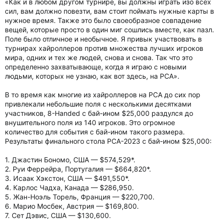
«Как и в любом другом турнире, вы должны играть изо всех
сил, вам должно повезти, вам стоит поймать нужные карты в
нужное время. Также это было своеобразное совпадение
вещей, которые просто в один миг сошлись вместе, как пазл.
Поле было отличное и необычное. Я привык участвовать в
турнирах хайроллеров против множества лучших игроков
мира, одних и тех же людей, снова и снова. Так что это
определенно захватывающе, когда я играю с новыми
людьми, которых не узнаю, как вот здесь, на PCA».
В то время как многие из хайроллеров на PCA до сих пор
привлекали небольшие поля с несколькими десятками
участников, 8-Handed с бай-ином $25,000 раздулся до
внушительного поля из 140 игроков. Это огромное
количество для события с бай-ином такого размера.
Результаты финального стола PCA-2023 с бай-ином $25,000:
1. Джастин Бономо, США — $574,529*.
2. Руи Феррейра, Португалия — $664,820*.
3. Исаак Хэкстон, США — $491,550*.
4. Карлос Чадха, Канада — $286,950.
5. Жан-Ноэль Торель, Франция — $220,700.
6. Марио Мосбек, Австрия — $169,800.
7. Сет Дэвис, США — $130,600.