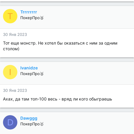
Trrrrrrrr
T
ПокерПро🥈
30 Янв 2023
Тот еще монстр. Не хотел бы оказаться с ним за одним
столом)
Ivanidze
I
ПокерПро🥈
30 Янв 2023
Ахах, да там топ-100 весь - вряд ли кого обыграешь
Dawggg
D
ПокерПро🥇