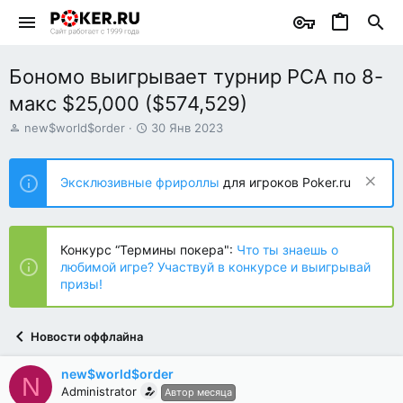
Бономо выигрывает турнир PCA по 8-
макс $25,000 ($574,529)
А
Д
new$world$order
30 Янв 2023
в
а
т
т
о
а
Эксклюзивные фрироллы
для игроков Poker.ru
р
н
т
а
е
ч
м
а
Конкурс “Термины покера":
Что ты знаешь о
ы
л
любимой игре? Участвуй в конкурсе и выигрывай
а
призы!
Новости оффлайна
new$world$order
N
Administrator
Автор месяца