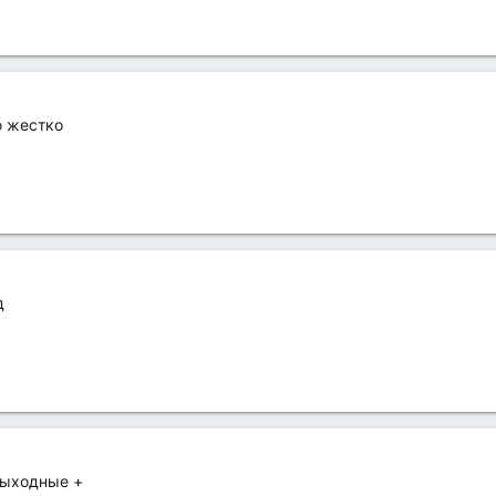
ю жестко
д
выходные +