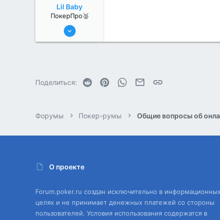
Lil Baby
ПокерПро🥈
8 Июн 2022
364
1
Reddit
Pinterest
WhatsApp
Электронная почта
Ссылка
Поделиться:
Форумы
Покер-румы
Общие вопросы об онла
О проекте
Forum.poker.ru создан исключительно в информационны
целях и не принимает денежных платежей со стороны
пользователей. Условия использования содержатся в