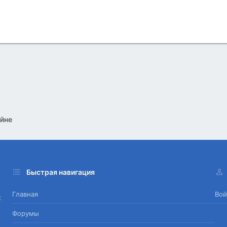
йне
Быстрая навигация
Главная
Вой
х
Форумы