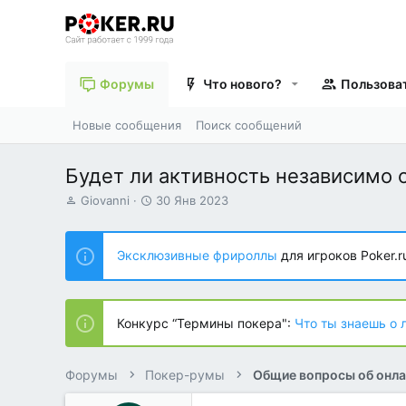
Форумы
Что нового?
Пользова
Новые сообщения
Поиск сообщений
Будет ли активность независимо от
А
Д
Giovanni
30 Янв 2023
в
а
т
т
о
а
Эксклюзивные фрироллы
для игроков Poker.r
р
н
т
а
е
ч
м
а
Конкурс “Термины покера":
Что ты знаешь о 
ы
л
а
Форумы
Покер-румы
Общие вопросы об онла