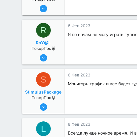
25 Июл 2022
283
2
6 Фев 2023
R
Я по ночам не могу играть тупл
RoY@L
ПокерПро🥈
25 Июл 2022
364
1
6 Фев 2023
S
Мониторь трафик и все будет гу
StimulusPackage
ПокерПро🥇
25 Июл 2022
430
2
8 Фев 2023
L
Всегда лучше ночное время. И 