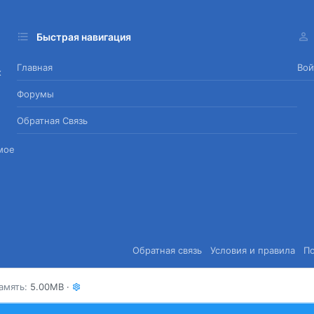
Быстрая навигация
Главная
Вой
х
Форумы
Обратная Связь
мое
Обратная связь
Условия и правила
П
амять
5.00MB