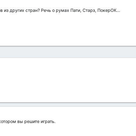
ов из других стран? Речь о румах Пати, Старз, ПокерОК…
 котором вы решите играть.