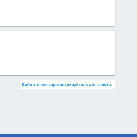
Войдите или зарегистрируйтесь для ответа.