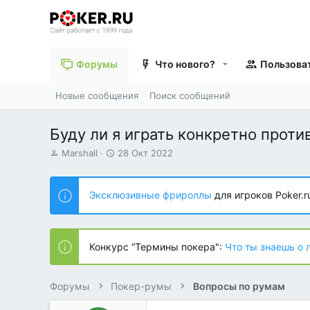
Форумы
Что нового?
Пользова
Новые сообщения
Поиск сообщений
Буду ли я играть конкретно проти
А
Д
Marshall
28 Окт 2022
в
а
т
т
о
а
Эксклюзивные фрироллы
для игроков Poker.r
р
н
т
а
е
ч
м
а
Конкурс “Термины покера":
Что ты знаешь о 
ы
л
а
Форумы
Покер-румы
Вопросы по румам