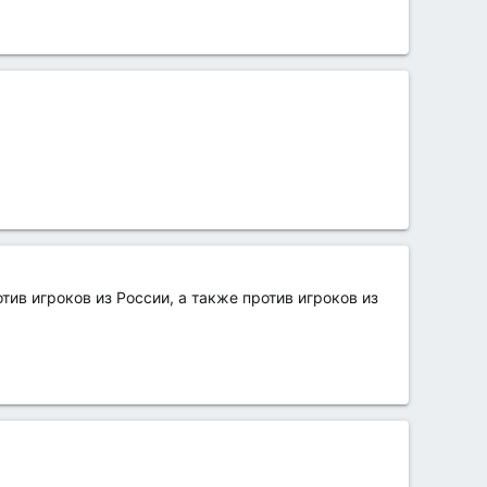
ив игроков из России, а также против игроков из