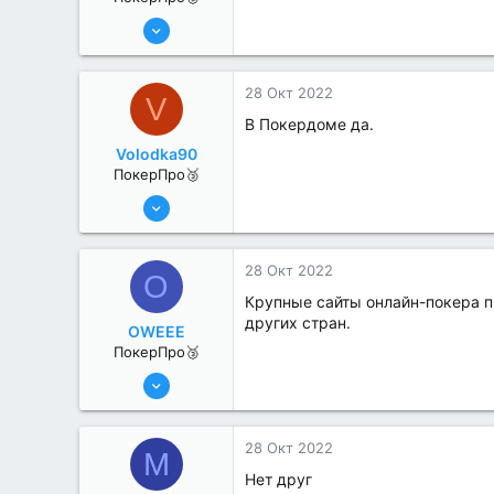
17 Авг 2022
227
1
28 Окт 2022
V
В Покердоме да.
Volodka90
ПокерПро🥉
17 Авг 2022
227
1
28 Окт 2022
O
Крупные сайты онлайн-покера пр
других стран.
OWEEE
ПокерПро🥉
17 Авг 2022
216
0
28 Окт 2022
M
Нет друг