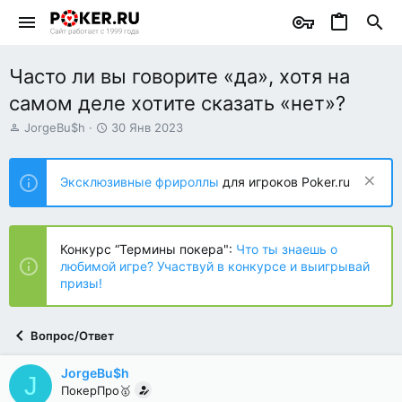
Часто ли вы говорите «да», хотя на
самом деле хотите сказать «нет»?
А
Д
JorgeBu$h
30 Янв 2023
в
а
т
т
о
а
Эксклюзивные фрироллы
для игроков Poker.ru
р
н
т
а
е
ч
м
а
Конкурс “Термины покера":
Что ты знаешь о
ы
л
любимой игре? Участвуй в конкурсе и выигрывай
а
призы!
Вопрос/Ответ
JorgeBu$h
J
ПокерПро🥇