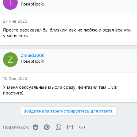
I
ПокерПро🥉
27 Янв 2023
Просто рассказал бы близким как их люблю и отдал все что
у меня есть
Zinaida666
Z
ПокерПро🥈
10 Фев 2023
У меня сексуальные мысли сразу, фантазии там... уж
простите)
Войдите или зарегистрируйтесь для ответа.
Reddit
Pinterest
WhatsApp
Электронная почта
Ссылка
Поделиться: