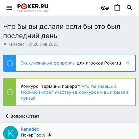
Что бы вы делали если бы это был
последний день
А
Д
kanadec
20 Янв 2023
в
а
т
т
о
а
Эксклюзивные фрироллы
для игроков Poker.ru
р
н
т
а
е
ч
м
а
Конкурс “Термины покера":
Что ты знаешь о
ы
л
любимой игре? Участвуй в конкурсе и выигрывай
а
призы!
Вопрос/Ответ
kanadec
K
ПокерПро🥈