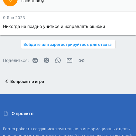
ПокерПро🥈
9 Янв 2023
Никогда не поздно учиться и исправлять ошибки
Войдите или зарегистрируйтесь для ответа.
Reddit
Pinterest
WhatsApp
Электронная почта
Ссылка
Поделиться:
Вопросы по игре
О проекте
Forum.poker.ru создан исключительно в информационных целях
и не принимает денежных платежей со стороны пользователей.