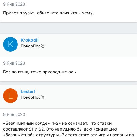
9 Янв 2023
Привет друзья, обьясните плиз что к чему.
Krokodil
K
ПокерПро🥇
9 Янв 2023
Без понятия, тоже присоединяюсь
Lester!
L
ПокерПро🥈
9 Янв 2023
«Безлимитный холдем 1-2» не означает, что ставки
составляют $1 и $2. Это нарушило бы всю концепцию
«безлимитной» структуры. Вместо этого эти игры названы по