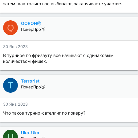
затем, как только вас выбивают, заканчиваете участие.
QORON@
Q
ПокерПро🥉
30 Янв 2023
В турнире по фризауту все начинают с одинаковым
количеством фишек.
Terrorist
T
ПокерПро🥉
30 Янв 2023
Что такое турнир-сателлит по покеру?
Uka-Uka
U