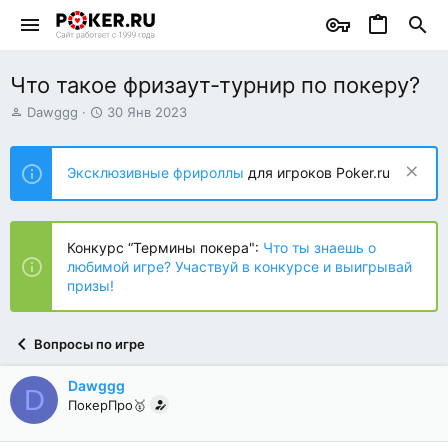
Что такое фризаут-турнир по покеру?
А
Д
Dawggg
30 Янв 2023
в
а
т
т
о
а
Эксклюзивные фрироллы
для игроков Poker.ru
р
н
т
а
е
ч
м
а
Конкурс “Термины покера":
Что ты знаешь о
ы
л
любимой игре? Участвуй в конкурсе и выигрывай
а
призы!
Вопросы по игре
Dawggg
D
ПокерПро🥇