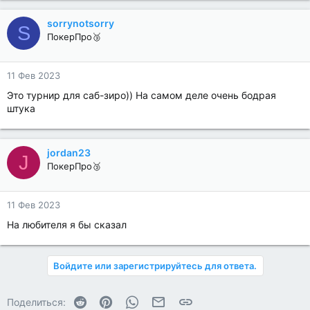
sorrynotsorry
S
ПокерПро🥉
11 Фев 2023
Это турнир для саб-зиро)) На самом деле очень бодрая
штука
jordan23
J
ПокерПро🥉
11 Фев 2023
На любителя я бы сказал
Войдите или зарегистрируйтесь для ответа.
Reddit
Pinterest
WhatsApp
Электронная почта
Ссылка
Поделиться: