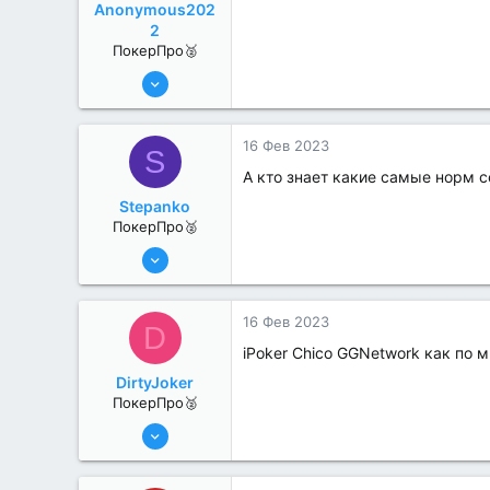
Anonymous202
2
ПокерПро🥈
13 Июн 2022
257
2
16 Фев 2023
S
А кто знает какие самые норм с
Stepanko
ПокерПро🥈
13 Июн 2022
279
1
16 Фев 2023
D
iPoker Chico GGNetwork как по м
DirtyJoker
ПокерПро🥈
13 Июн 2022
263
1