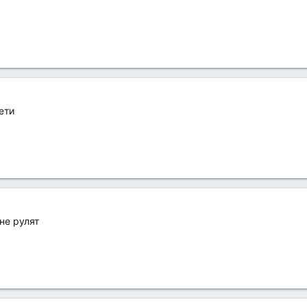
ети
не рулят