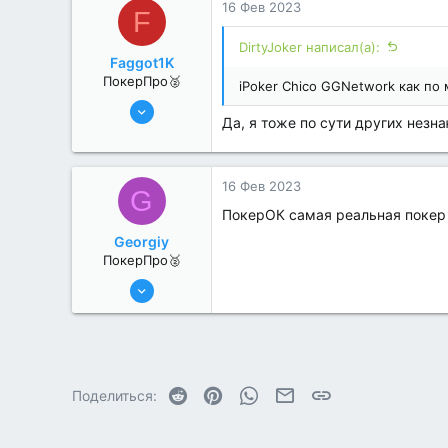
16 Фев 2023
F
DirtyJoker написал(а):
Faggot1K
ПокерПро🥈
iPoker Chico GGNetwork как по 
13 Июн 2022
Да, я тоже по сути других незна
273
1
16 Фев 2023
G
ПокерОК самая реальная покер 
Georgiy
ПокерПро🥈
13 Июн 2022
345
1
Reddit
Pinterest
WhatsApp
Электронная почта
Ссылка
Поделиться: