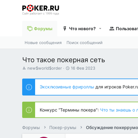
Форумы
Что нового?
Пользова
Новые сообщения
Поиск сообщений
Что такое покерная сеть
А
Д
new$world$order
16 Фев 2023
в
а
т
т
о
а
Эксклюзивные фрироллы
для игроков Poker.r
р
н
т
а
е
ч
м
а
Конкурс “Термины покера":
Что ты знаешь о 
ы
л
а
Форумы
Покер-румы
Обсуждение покеррум