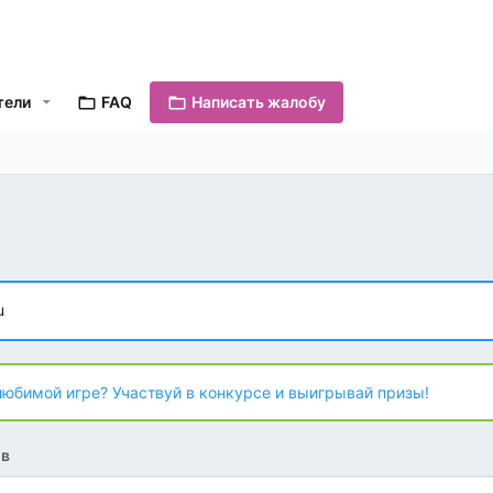
тели
FAQ
Написать жалобу
u
любимой игре? Участвуй в конкурсе и выигрывай призы!
ов