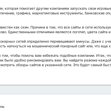
ия, которая помогает другим компаниям запускать свои игровы
печение, графика, маркетинговые инструменты, банковские опц
вестен как скин. Причина в том, что все сайты в сети использу
ово. Единственными отличиями являются логотип, цвета сайта 
покерных сетей определенно перевешивают минусы. Даже с учет
сть наткнуться на мошеннический покерный сайт или, что еще х
 том, чтобы помочь вам избежать подобные компании. Итак, что
ам было удобно рекомендовать вам. Вы найдете резюме каждой
смотреть обзоры сайтов в указанной сети. Это будет самый быс
ень