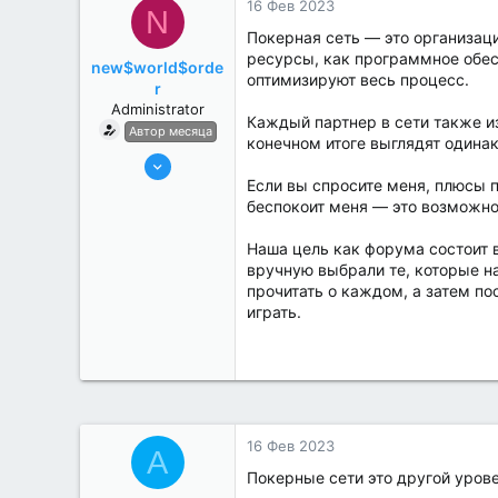
16 Фев 2023
N
Покерная сеть — это организац
ресурсы, как программное обес
new$world$orde
оптимизируют весь процесс.
r
Administrator
Каждый партнер в сети также из
Автор месяца
конечном итоге выглядят одинак
27 Май 2022
Если вы спросите меня, плюсы 
3,039
беспокоит меня — это возможно
184
Наша цель как форума состоит в
вручную выбрали те, которые н
прочитать о каждом, а затем по
играть.
16 Фев 2023
A
Покерные сети это другой уров