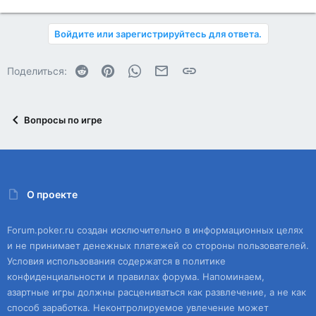
Войдите или зарегистрируйтесь для ответа.
Reddit
Pinterest
WhatsApp
Электронная почта
Ссылка
Поделиться:
Вопросы по игре
О проекте
Forum.poker.ru создан исключительно в информационных целях
и не принимает денежных платежей со стороны пользователей.
Условия использования содержатся в политике
конфиденциальности и правилах форума. Напоминаем,
азартные игры должны расцениваться как развлечение, а не как
способ заработка. Неконтролируемое увлечение может