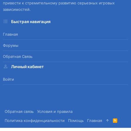
привести к стремительному развитию серьезных игровых
зависимостей.
Быстрая навигация
Главная
Форумы
Обратная Связь
Личный кабинет
Войти
Обратная связь
Условия и правила
Политика конфиденциальности
Помощь
Главная
R
S
S