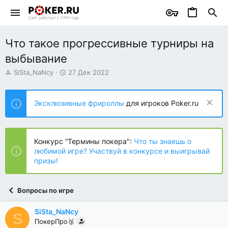
Что такое прогрессивные турниры на
выбывание
А
Д
SiSta_NaNcy
27 Дек 2022
в
а
т
т
о
а
Эксклюзивные фрироллы
для игроков Poker.ru
р
н
т
а
е
ч
м
а
Конкурс “Термины покера":
Что ты знаешь о
ы
л
любимой игре? Участвуй в конкурсе и выигрывай
а
призы!
Вопросы по игре
SiSta_NaNcy
S
ПокерПро🥈