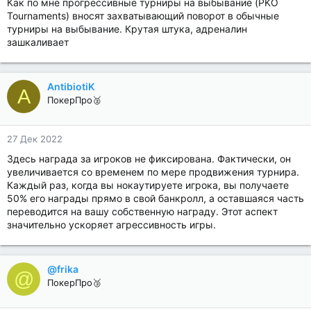
Как по мне прогрессивные турниры на выбывание (PKO
Tournaments) вносят захватывающий поворот в обычные
турниры на выбывание. Крутая штука, адреналин
зашкаливает
AntibiotiK
A
ПокерПро🥈
27 Дек 2022
Здесь награда за игроков не фиксирована. Фактически, он
увеличивается со временем по мере продвижения турнира.
Каждый раз, когда вы нокаутируете игрока, вы получаете
50% его награды прямо в свой банкролл, а оставшаяся часть
переводится на вашу собственную награду. Этот аспект
значительно ускоряет агрессивность игры.
@frika
@
ПокерПро🥉