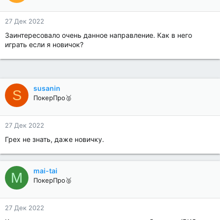
27 Дек 2022
Заинтересовало очень данное направление. Как в него
играть если я новичок?
susanin
S
ПокерПро🥈
27 Дек 2022
Грех не знать, даже новичку.
mai-tai
M
ПокерПро🥈
27 Дек 2022