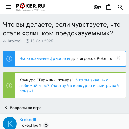
Что вы делаете, если чувствуете, что
стали «слишком предсказуемым»?
А
Д
Krokodil
15 Сен 2025
в
а
т
т
о
а
Эксклюзивные фрироллы
для игроков Poker.ru
р
н
т
а
е
ч
м
а
Конкурс “Термины покера":
Что ты знаешь о
ы
л
любимой игре? Участвуй в конкурсе и выигрывай
а
призы!
Вопросы по игре
Krokodil
K
ПокерПро🥇