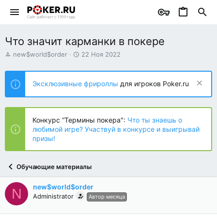
Что значит карманки в покере
А
Д
new$world$order
22 Ноя 2022
в
а
т
т
о
а
Эксклюзивные фрироллы
для игроков Poker.ru
р
н
т
а
е
ч
м
а
Конкурс “Термины покера":
Что ты знаешь о
ы
л
любимой игре? Участвуй в конкурсе и выигрывай
а
призы!
Обучающие материалы
new$world$order
N
Administrator
Автор месяца