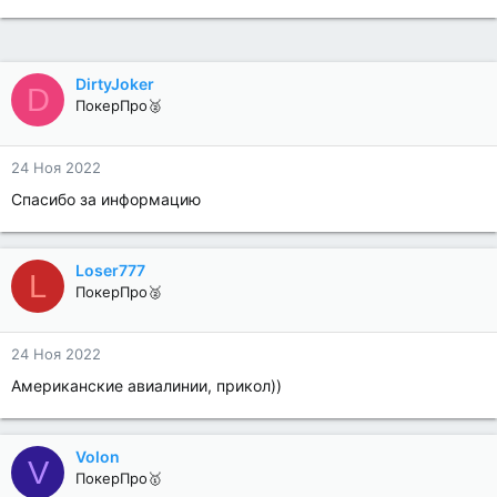
DirtyJoker
D
ПокерПро🥈
24 Ноя 2022
Спасибо за информацию
Loser777
L
ПокерПро🥈
24 Ноя 2022
Американские авиалинии, прикол))
Volon
V
ПокерПро🥇