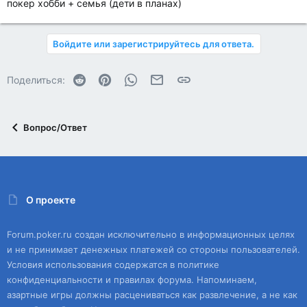
покер хобби + семья (дети в планах)
Войдите или зарегистрируйтесь для ответа.
Reddit
Pinterest
WhatsApp
Электронная почта
Ссылка
Поделиться:
Вопрос/Ответ
О проекте
Forum.poker.ru создан исключительно в информационных целях
и не принимает денежных платежей со стороны пользователей.
Условия использования содержатся в политике
конфиденциальности и правилах форума. Напоминаем,
азартные игры должны расцениваться как развлечение, а не как