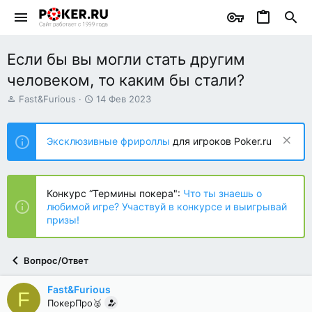
Если бы вы могли стать другим
человеком, то каким бы стали?
А
Д
Fast&Furious
14 Фев 2023
в
а
т
т
о
а
Эксклюзивные фрироллы
для игроков Poker.ru
р
н
т
а
е
ч
м
а
Конкурс “Термины покера":
Что ты знаешь о
ы
л
любимой игре? Участвуй в конкурсе и выигрывай
а
призы!
Вопрос/Ответ
Fast&Furious
F
ПокерПро🥈