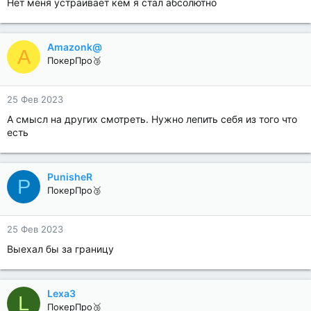
Нет меня устраивает кем я стал абсолютно
Amazonk@
A
ПокерПро🥉
25 Фев 2023
А смысл на других смотреть. Нужно лепить себя из того что
есть
PunisheR
P
ПокерПро🥉
25 Фев 2023
Выехал бы за границу
Lexa3
L
ПокерПро🥉