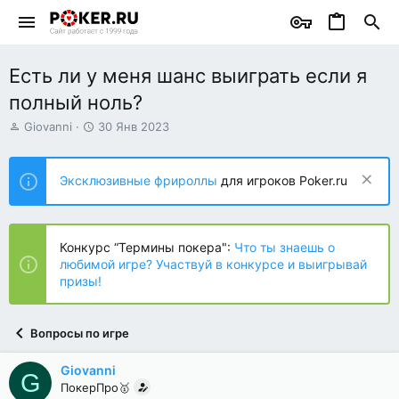
Есть ли у меня шанс выиграть если я
полный ноль?
А
Д
Giovanni
30 Янв 2023
в
а
т
т
о
а
Эксклюзивные фрироллы
для игроков Poker.ru
р
н
т
а
е
ч
м
а
Конкурс “Термины покера":
Что ты знаешь о
ы
л
любимой игре? Участвуй в конкурсе и выигрывай
а
призы!
Вопросы по игре
Giovanni
G
ПокерПро🥇