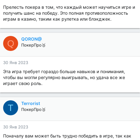
Прелесть покера в том, что каждый может научиться игре и
получить шанс на победу. Это полная противоположность
играм в казино, таким как рулетка или блэкджек.
QORON@
Q
ПокерПро🥉
30 Янв 2023
Эта игра требует гораздо больше навыков и понимания,
чтобы вы могли регулярно выигрывать, но удача все же
играет свою роль.
Terrorist
T
ПокерПро🥉
30 Янв 2023
Поначалу вам может быть трудно победить в игре, так как