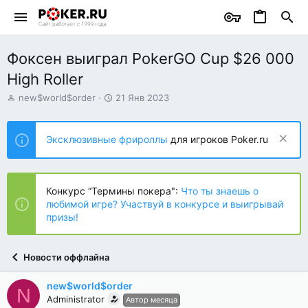
Фоксен выиграл PokerGO Cup $26 000
High Roller
А
Д
new$world$order
21 Янв 2023
в
а
т
т
о
а
Эксклюзивные фрироллы
для игроков Poker.ru
р
н
т
а
е
ч
м
а
Конкурс “Термины покера":
Что ты знаешь о
ы
л
любимой игре? Участвуй в конкурсе и выигрывай
а
призы!
Новости оффлайна
new$world$order
N
Administrator
Автор месяца