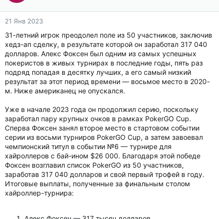
21 Янв 2023
31-летний игрок преодолел поле из 50 участников, заключив
хедз-ап сделку, в результате которой он заработал 317 040
долларов. Алекс Фоксен был одним из самых успешных
покеристов в живых турнирах в последние годы, пять раз
подряд попадая в десятку лучших, а его самый низкий
результат за этот период времени — восьмое место в 2020-
м. Ниже американец не опускался.
Уже в начале 2023 года он продолжил серию, поскольку
заработал пару крупных очков в рамках PokerGO Cup.
Сперва Фоксен занял второе место в стартовом событии
серии из восьми турниров PokerGO Cup, а затем завоевал
чемпионский титул в событии №6 — турнире для
хайроллеров с бай-ином $26 000. Благодаря этой победе
Фоксен возглавил список PokerGO из 50 участников,
заработав 317 040 долларов и свой первый трофей в году.
Итоговые выплаты, полученные за финальным столом
хайроллер-турнира:
Алекс Фоксен — 317 тысяч долларов.