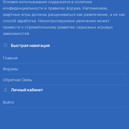
Условия использования содержатся в политике
конфиденциальности и правилах форума. Напоминаем,
азартные игры должны расцениваться как развлечение, а не как
способ заработка. Неконтролируемое увлечение может
привести к стремительному развитию серьезных игровых
зависимостей.
Быстрая навигация
Главная
Форумы
Обратная Связь
Личный кабинет
Войти