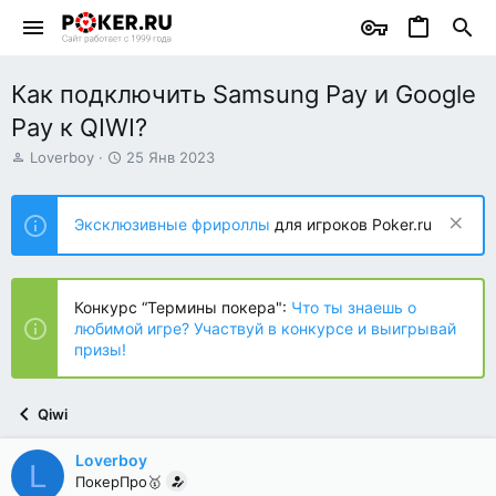
Как подключить Samsung Pay и Google
Pay к QIWI?
А
Д
Loverboy
25 Янв 2023
в
а
т
т
о
а
Эксклюзивные фрироллы
для игроков Poker.ru
р
н
т
а
е
ч
м
а
Конкурс “Термины покера":
Что ты знаешь о
ы
л
любимой игре? Участвуй в конкурсе и выигрывай
а
призы!
Qiwi
Loverboy
L
ПокерПро🥇