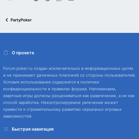
PartyPoker
О проекте
Forum.poker.ru создан исключительно в информационных целях
и не принимает денежных платежей со стороны пользователей.
Условия использования содержатся в политике
конфиденциальности и правилах форума. Напоминаем,
азартные игры должны расцениваться как развлечение, а не как
способ заработка. Неконтролируемое увлечение может
привести к стремительному развитию серьезных игровых
зависимостей.
Быстрая навигация