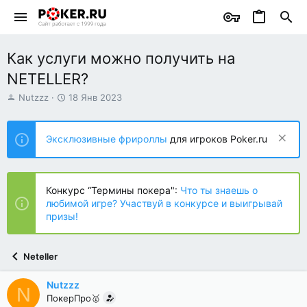
Как услуги можно получить на
NETELLER?
А
Д
Nutzzz
18 Янв 2023
в
а
т
т
о
а
Эксклюзивные фрироллы
для игроков Poker.ru
р
н
т
а
е
ч
м
а
Конкурс “Термины покера":
Что ты знаешь о
ы
л
любимой игре? Участвуй в конкурсе и выигрывай
а
призы!
Neteller
Nutzzz
N
ПокерПро🥇