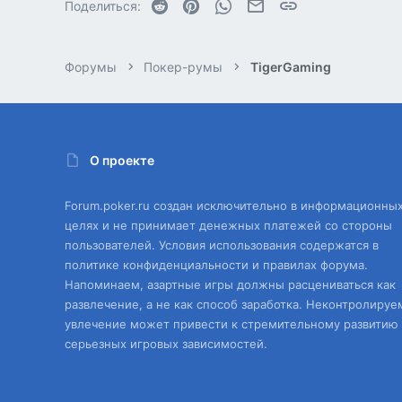
Reddit
Pinterest
WhatsApp
Электронная почта
Ссылка
Поделиться:
Форумы
Покер-румы
TigerGaming
О проекте
Forum.poker.ru создан исключительно в информационны
целях и не принимает денежных платежей со стороны
пользователей. Условия использования содержатся в
политике конфиденциальности и правилах форума.
Напоминаем, азартные игры должны расцениваться как
развлечение, а не как способ заработка. Неконтролируе
увлечение может привести к стремительному развитию
серьезных игровых зависимостей.