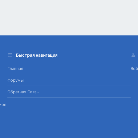
Быстрая навигация
Главная
Вой
х
Форумы
Обратная Связь
мое