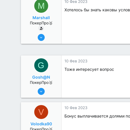
10 Фев 2023
M
Хотелось бы знать каковы услов
Marshall
ПокерПро🥈
17 Авг 2022
259
0
10 Фев 2023
G
Тоже интересует вопрос
Gosh@N
ПокерПро🥉
17 Авг 2022
227
1
10 Фев 2023
V
Бонус выплачивается долями по
Volodka90
ПокерПро🥉