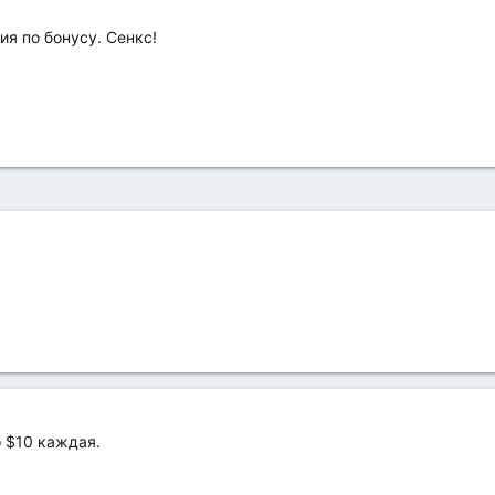
ия по бонусу. Сенкс!
 $10 каждая.