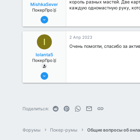
король разных мастей. Две кар
MishkaSever
каждую одномастную руку, кото
ПокерПро🥉
17 Авг 2022
200
0
2 Апр 2023
I
Очень помогли, спасибо за акти
Iolanta5
ПокерПро🥈
13 Июн 2022
280
1
Reddit
Pinterest
WhatsApp
Электронная почта
Ссылка
Поделиться:
Форумы
Покер-румы
Общие вопросы об онла