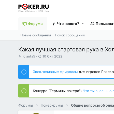
Форумы
Что нового?
Пользова
Новые сообщения
Поиск сообщений
Какая лучшая стартовая рука в Х
А
Д
Iolanta5
10 Окт 2022
в
а
т
т
о
а
Эксклюзивные фрироллы
для игроков Poker.r
р
н
т
а
е
ч
м
а
Конкурс “Термины покера":
Что ты знаешь о 
ы
л
а
Форумы
Покер-румы
Общие вопросы об онла