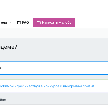
тели
FAQ
Написать жалобу
олдеме?
u
любимой игре? Участвуй в конкурсе и выигрывай призы!
йне