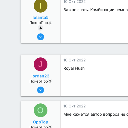
10 Окт 2022
I
Важно знать. Комбинации немног
Iolanta5
ПокерПро🥈
13 Июн 2022
280
1
10 Окт 2022
J
Royal Flush
jordan23
ПокерПро🥉
11 Авг 2022
215
3
10 Окт 2022
O
Мне кажется автор вопроса не 
OppTop
ПокерПро🥉