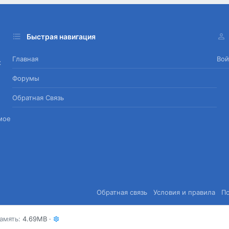
Быстрая навигация
Главная
Вой
х
Форумы
Обратная Связь
мое
Обратная связь
Условия и правила
П
амять
4.69MB