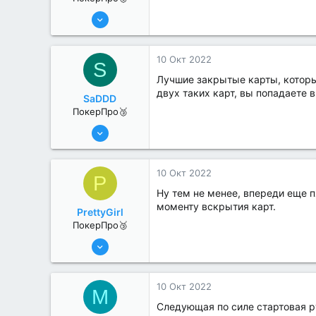
11 Авг 2022
200
0
10 Окт 2022
S
Лучшие закрытые карты, которые
двух таких карт, вы попадаете
SaDDD
ПокерПро🥉
11 Авг 2022
200
0
10 Окт 2022
P
Ну тем не менее, впереди еще п
моменту вскрытия карт.
PrettyGirl
ПокерПро🥉
11 Авг 2022
200
0
10 Окт 2022
M
Следующая по силе стартовая ру