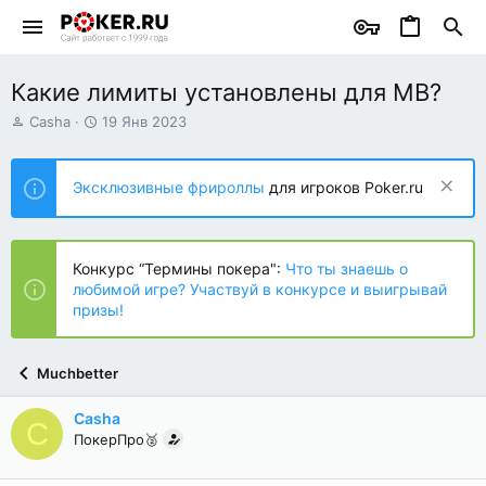
Какие лимиты установлены для MB?
А
Д
Casha
19 Янв 2023
в
а
т
т
о
а
Эксклюзивные фрироллы
для игроков Poker.ru
р
н
т
а
е
ч
м
а
Конкурс “Термины покера":
Что ты знаешь о
ы
л
любимой игре? Участвуй в конкурсе и выигрывай
а
призы!
Muchbetter
Casha
C
ПокерПро🥈