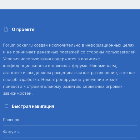
О проекте
Forum.poker.ru создан исключительно в информационных целях
и не принимает денежных платежей со стороны пользователей.
Условия использования содержатся в политике
конфиденциальности и правилах форума. Напоминаем,
азартные игры должны расцениваться как развлечение, а не как
способ заработка. Неконтролируемое увлечение может
привести к стремительному развитию серьезных игровых
зависимостей.
Быстрая навигация
Главная
Форумы