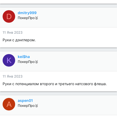
dmitry999
D
ПокерПро🥈
11 Янв 2023
Руки с дэнглером.
kei$ha
K
ПокерПро🥈
11 Янв 2023
Руки с потенциалом второго и третьего натсового флеша.
aspen01
A
ПокерПро🥈