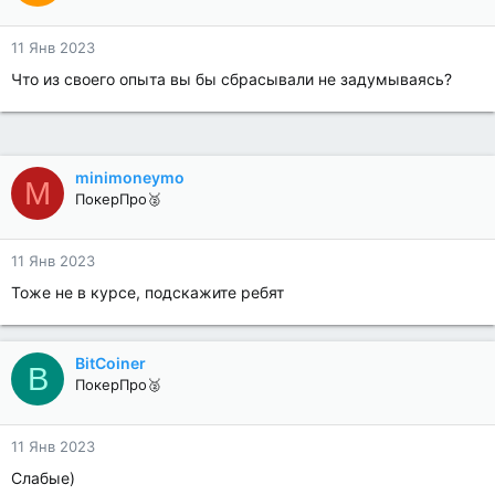
11 Янв 2023
Что из своего опыта вы бы сбрасывали не задумываясь?
minimoneymo
M
ПокерПро🥈
11 Янв 2023
Тоже не в курсе, подскажите ребят
BitCoiner
B
ПокерПро🥈
11 Янв 2023
Слабые)