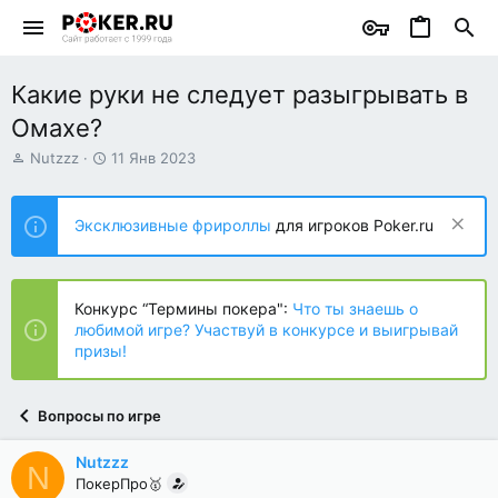
Какие руки не следует разыгрывать в
Омахе?
А
Д
Nutzzz
11 Янв 2023
в
а
т
т
о
а
Эксклюзивные фрироллы
для игроков Poker.ru
р
н
т
а
е
ч
м
а
Конкурс “Термины покера":
Что ты знаешь о
ы
л
любимой игре? Участвуй в конкурсе и выигрывай
а
призы!
Вопросы по игре
Nutzzz
N
ПокерПро🥇