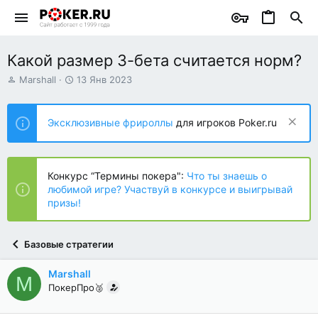
Какой размер 3-бета считается норм?
А
Д
Marshall
13 Янв 2023
в
а
т
т
о
а
Эксклюзивные фрироллы
для игроков Poker.ru
р
н
т
а
е
ч
м
а
Конкурс “Термины покера":
Что ты знаешь о
ы
л
любимой игре? Участвуй в конкурсе и выигрывай
а
призы!
Базовые стратегии
Marshall
M
ПокерПро🥈