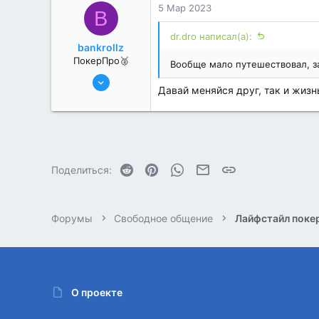
5 Мар 2023
B
dr.dro написал(а):
bankrollz
ПокерПро🥈
Вообще мало путешествовал, з
8 Июн 2022
Давай меняйся друг, так и жизн
363
0
Reddit
Pinterest
WhatsApp
Электронная почта
Ссылка
Поделиться:
Форумы
Свободное общение
Лайфстайл поке
О проекте