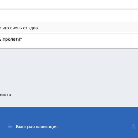
а что очень стыдно
ь пролетит
риста
Быстрая навигация