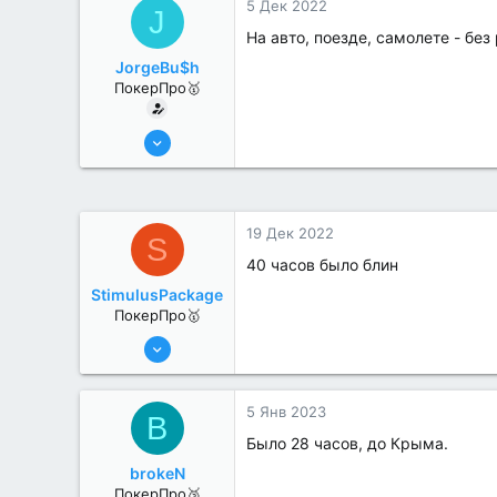
5 Дек 2022
J
На авто, поезде, самолете - без
JorgeBu$h
ПокерПро🥇
25 Июл 2022
434
3
19 Дек 2022
S
40 часов было блин
StimulusPackage
ПокерПро🥇
25 Июл 2022
430
2
5 Янв 2023
B
Было 28 часов, до Крыма.
brokeN
ПокерПро🥉