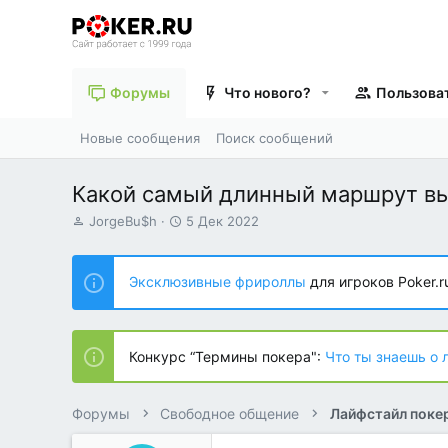
Форумы
Что нового?
Пользова
Новые сообщения
Поиск сообщений
Какой самый длинный маршрут вы
А
Д
JorgeBu$h
5 Дек 2022
в
а
т
т
о
а
Эксклюзивные фрироллы
для игроков Poker.r
р
н
т
а
е
ч
м
а
Конкурс “Термины покера":
Что ты знаешь о 
ы
л
а
Форумы
Свободное общение
Лайфстайл поке