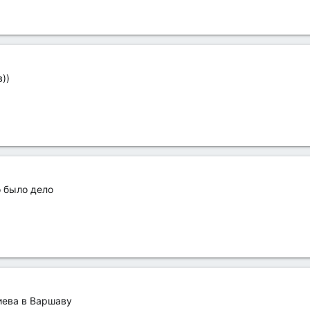
))
о было дело
иева в Варшаву