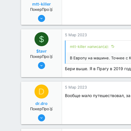
mtt-killer
ПокерПро🥈
6 Июн 2022
265
1
5 Мар 2023
$
mtt-killer написал(а):
$tavr
ПокерПро🥉
В Европу на машине. Точнее с 
6 Июн 2022
Бери выше. Я в Прагу в 2019 год
201
1
5 Мар 2023
D
Вообще мало путешествовал, за
dr.dro
ПокерПро🥈
6 Июн 2022
291
0