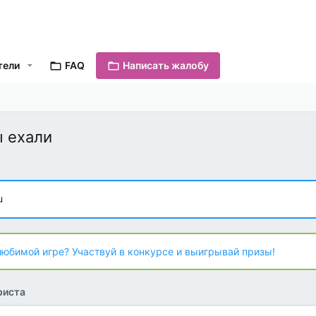
тели
FAQ
Написать жалобу
 ехали
u
любимой игре? Участвуй в конкурсе и выигрывай призы!
риста