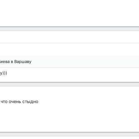
Киева в Варшаву
у)))
 что очень стыдно