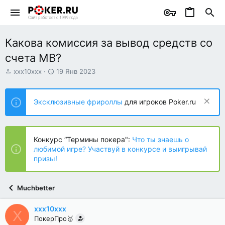
Какова комиссия за вывод средств со
счета MB?
А
Д
xxx10xxx
19 Янв 2023
в
а
т
т
о
а
Эксклюзивные фрироллы
для игроков Poker.ru
р
н
т
а
е
ч
м
а
Конкурс “Термины покера":
Что ты знаешь о
ы
л
любимой игре? Участвуй в конкурсе и выигрывай
а
призы!
Muchbetter
xxx10xxx
X
ПокерПро🥇