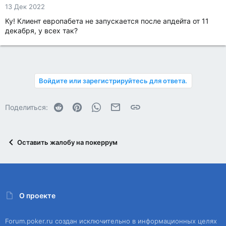
13 Дек 2022
Ку! Клиент европабета не запускается после апдейта от 11
декабря, у всех так?
Войдите или зарегистрируйтесь для ответа.
Reddit
Pinterest
WhatsApp
Электронная почта
Ссылка
Поделиться:
Оставить жалобу на покеррум
О проекте
Forum.poker.ru создан исключительно в информационных целях