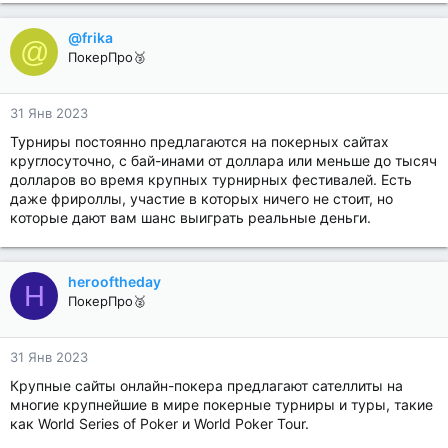
@frika
@
ПокерПро🥉
31 Янв 2023
Турниры постоянно предлагаются на покерных сайтах
круглосуточно, с бай-инами от доллара или меньше до тысяч
долларов во время крупных турнирных фестивалей. Есть
даже фрироллы, участие в которых ничего не стоит, но
которые дают вам шанс выиграть реальные деньги.
herooftheday
H
ПокерПро🥈
31 Янв 2023
Крупные сайты онлайн-покера предлагают сателлиты на
многие крупнейшие в мире покерные турниры и туры, такие
как World Series of Poker и World Poker Tour.