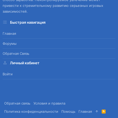
привести к стремительному развитию серьезных игровых
зависимостей.
Быстрая навигация
Главная
Форумы
Обратная Связь
Личный кабинет
Войти
Обратная связь
Условия и правила
Политика конфиденциальности
Помощь
Главная
R
S