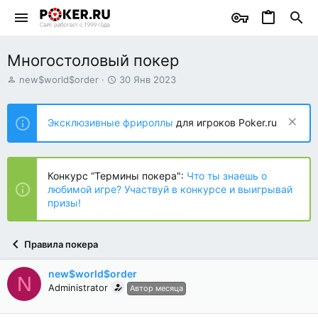
Многостоловый покер
А
Д
new$world$order
30 Янв 2023
в
а
т
т
о
а
Эксклюзивные фрироллы
для игроков Poker.ru
р
н
т
а
е
ч
м
а
Конкурс “Термины покера":
Что ты знаешь о
ы
л
любимой игре? Участвуй в конкурсе и выигрывай
а
призы!
Правила покера
new$world$order
N
Administrator
Автор месяца