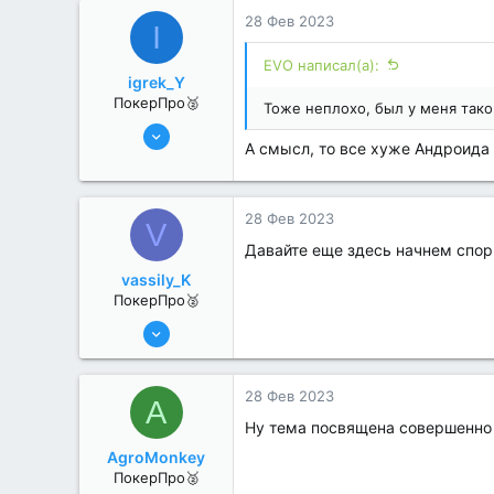
0
28 Фев 2023
I
EVO написал(а):
igrek_Y
ПокерПро🥈
Тоже неплохо, был у меня так
6 Июн 2022
А смысл, то все хуже Андроида 
352
2
28 Фев 2023
V
Давайте еще здесь начнем спор
vassily_K
ПокерПро🥈
6 Июн 2022
331
2
28 Фев 2023
A
Ну тема посвящена совершенно 
AgroMonkey
ПокерПро🥈