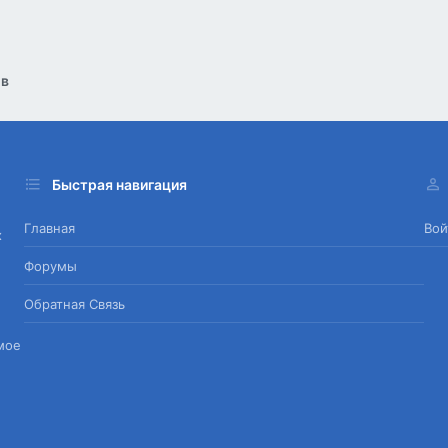
ов
Быстрая навигация
Главная
Вой
х
Форумы
Обратная Связь
мое