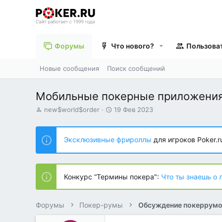
Форумы
Что нового?
Пользова
Новые сообщения
Поиск сообщений
Мобильные покерные приложения
А
Д
new$world$order
19 Фев 2023
в
а
т
т
о
а
Эксклюзивные фрироллы
для игроков Poker.r
р
н
т
а
е
ч
м
а
Конкурс “Термины покера":
Что ты знаешь о 
ы
л
а
Форумы
Покер-румы
Обсуждение покеррум