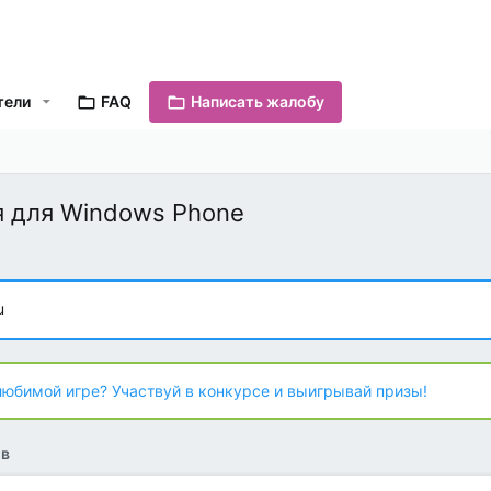
тели
FAQ
Написать жалобу
 для Windows Phone
u
любимой игре? Участвуй в конкурсе и выигрывай призы!
ов