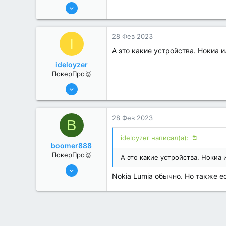
6 Июн 2022
318
2
28 Фев 2023
I
А это какие устройства. Нокиа 
ideloyzer
ПокерПро🥈
6 Июн 2022
352
0
28 Фев 2023
B
ideloyzer написал(а):
boomer888
ПокерПро🥈
А это какие устройства. Нокиа
6 Июн 2022
Nokia Lumia обычно. Но также е
368
0