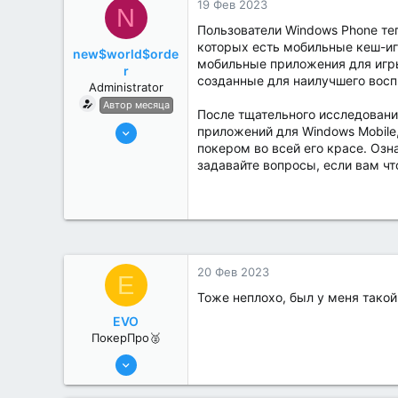
19 Фев 2023
N
Пользователи Windows Phone те
которых есть мобильные кеш-иг
new$world$orde
мобильные приложения для игры
r
созданные для наилучшего восп
Administrator
Автор месяца
После тщательного исследовани
27 Май 2022
приложений для Windows Mobile
покером во всей его красе. Оз
3,039
задавайте вопросы, если вам чт
184
20 Фев 2023
E
Тоже неплохо, был у меня тако
EVO
ПокерПро🥈
25 Июл 2022
385