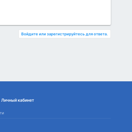
Войдите или зарегистрируйтесь для ответа.
Личный кабинет
ти