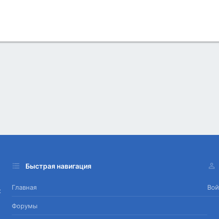
Быстрая навигация
Главная
Вой
х
Форумы