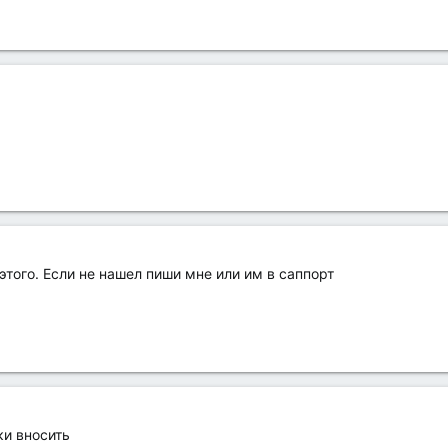
этого. Если не нашел пиши мне или им в саппорт
ки вносить