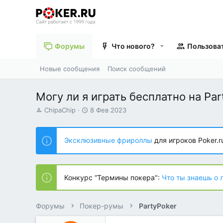
Форумы
Что нового?
Пользова
Новые сообщения
Поиск сообщений
Могу ли я играть бесплатно на Par
А
Д
ChipaChip
8 Фев 2023
в
а
т
т
о
а
Эксклюзивные фрироллы
для игроков Poker.r
р
н
т
а
е
ч
м
а
Конкурс “Термины покера":
Что ты знаешь о 
ы
л
а
Форумы
Покер-румы
PartyPoker