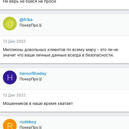
Не верь не бойся не проси
@frika
@
ПокерПро🥉
13 Дек 2022
Миллионы довольных клиентов по всему миру - это ли не
значит что ваши личные данные всегда в безопасности.
herooftheday
H
ПокерПро🥈
13 Дек 2022
Мошенников в наше время хватает
rudeboy
R
ПокерПро🥉