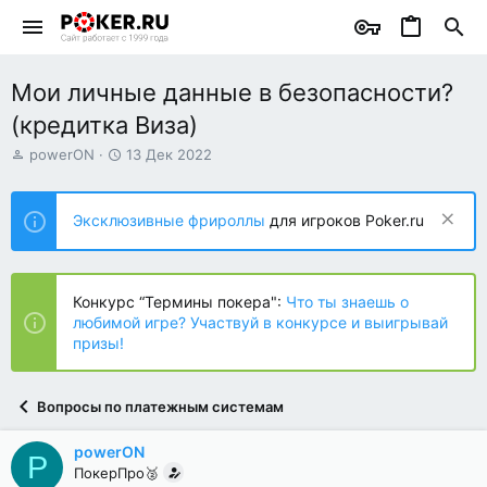
Мои личные данные в безопасности?
(кредитка Виза)
А
Д
powerON
13 Дек 2022
в
а
т
т
о
а
Эксклюзивные фрироллы
для игроков Poker.ru
р
н
т
а
е
ч
м
а
Конкурс “Термины покера":
Что ты знаешь о
ы
л
любимой игре? Участвуй в конкурсе и выигрывай
а
призы!
Вопросы по платежным системам
powerON
P
ПокерПро🥈