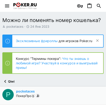
Можно ли поменять номер кошелька?
А
Д
pocketaces
24 Янв 2023
в
а
т
т
о
а
Эксклюзивные фрироллы
для игроков Poker.ru
р
н
т
а
е
ч
м
а
Конкурс “Термины покера":
Что ты знаешь о
ы
л
любимой игре? Участвуй в конкурсе и выигрывай
а
призы!
Qiwi
pocketaces
P
ПокерПро🥈