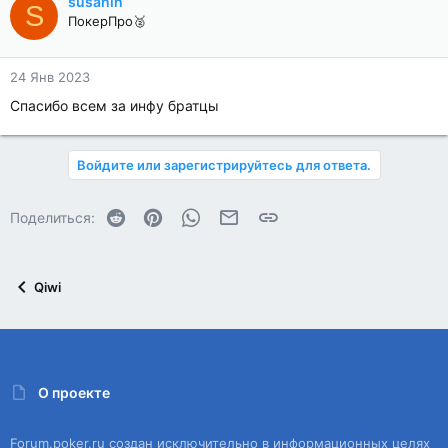
susanin
S
ПокерПро🥈
24 Янв 2023
Спасибо всем за инфу братцы
Войдите или зарегистрируйтесь для ответа.
Reddit
Pinterest
WhatsApp
Электронная почта
Ссылка
Поделиться:
Qiwi
О проекте
Forum.poker.ru создан исключительно в информационных целях