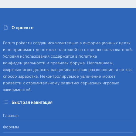
О проекте
Forum.poker.ru создан исключительно в информационных целях
и не принимает денежных платежей со стороны пользователей.
Условия использования содержатся в политике
конфиденциальности и правилах форума. Напоминаем,
азартные игры должны расцениваться как развлечение, а не как
способ заработка. Неконтролируемое увлечение может
привести к стремительному развитию серьезных игровых
зависимостей.
Быстрая навигация
Главная
Форумы