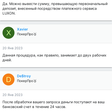
Да. Можно вывести сумму, превышающую первоначальный
депозит, внесенный посредством платежного сервиса
LUXON.
Xavier
X
ПокерПро🥉
20 Янв 2023
Данная процедура, как правило, занимает до двух рабочих
дней.
De$troy
D
ПокерПро🥉
20 Янв 2023
После обработки вашего запроса деньги поступают на ваш
банковский счет в течение 24 часов.