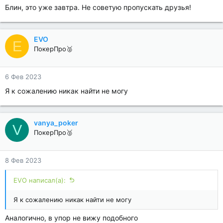
Блин, это уже завтра. Не советую пропускать друзья!
EVO
E
ПокерПро🥈
6 Фев 2023
Я к сожалению никак найти не могу
vanya_poker
V
ПокерПро🥈
8 Фев 2023
EVO написал(а):
Я к сожалению никак найти не могу
Аналогично, в упор не вижу подобного