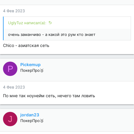
4 Фев 2023
UglyTuz написал(а):
очень заманчиво - а какой это рум кто знает
Chico - азиатская сеть
Pickemup
P
ПокерПро🥉
4 Фев 2023
По мне так ноунейм сеть, нечего там ловить
jordan23
J
ПокерПро🥉