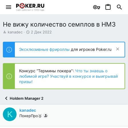
Не вижу количество семплов в HM3
А
Д
kanadec
2 Дек 2022
в
а
т
т
о
а
Эксклюзивные фрироллы
для игроков Poker.ru
р
н
т
а
е
ч
м
а
Конкурс “Термины покера":
Что ты знаешь о
ы
л
любимой игре? Участвуй в конкурсе и выигрывай
а
призы!
Holdem Manager 2
kanadec
K
ПокерПро🥈