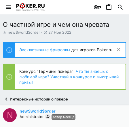
О частной игре и чем она чревата
А
Д
new$world$order
27 Ноя 2022
в
а
т
т
о
а
Эксклюзивные фрироллы
для игроков Poker.ru
р
н
т
а
е
ч
м
а
Конкурс “Термины покера":
Что ты знаешь о
ы
л
любимой игре? Участвуй в конкурсе и выигрывай
а
призы!
Интересные истории о покере
new$world$order
N
Administrator
Автор месяца