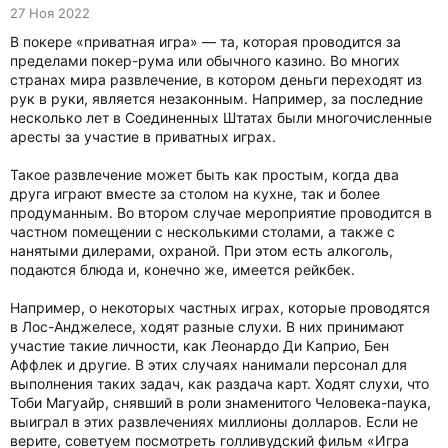
27 Ноя 2022
В покере «приватная игра» — та, которая проводится за
пределами покер-рума или обычного казино. Во многих
странах мира развлечение, в котором деньги переходят из
рук в руки, является незаконным. Например, за последние
несколько лет в Соединенных Штатах были многочисленные
аресты за участие в приватных играх.
Такое развлечение может быть как простым, когда два
друга играют вместе за столом на кухне, так и более
продуманным. Во втором случае мероприятие проводится в
частном помещении с несколькими столами, а также с
нанятыми дилерами, охраной. При этом есть алкоголь,
подаются блюда и, конечно же, имеется рейкбек.
Например, о некоторых частных играх, которые проводятся
в Лос-Анджелесе, ходят разные слухи. В них принимают
участие такие личности, как Леонардо Ди Каприо, Бен
Аффлек и другие. В этих случаях нанимали персонал для
выполнения таких задач, как раздача карт. Ходят слухи, что
Тоби Магуайр, снявший в роли знаменитого Человека-паука,
выиграл в этих развлечениях миллионы долларов. Если не
верите, советуем посмотреть голливудский фильм «Игра