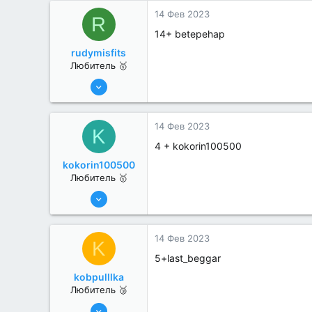
0
14 Фев 2023
R
14+ betepehap
rudymisfits
Любитель 🥇
26 Дек 2022
42
0
14 Фев 2023
K
4 + kokorin100500
kokorin100500
Любитель 🥇
26 Дек 2022
42
0
14 Фев 2023
K
5+last_beggar
kobpulllka
Любитель 🥉
29 Ноя 2022