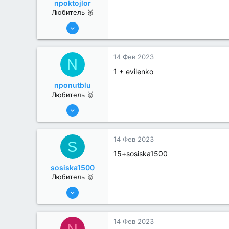
npoktojlor
Любитель 🥈
27 Дек 2022
39
0
14 Фев 2023
N
1 + evilenko
nponutblu
Любитель 🥇
26 Дек 2022
43
0
14 Фев 2023
S
15+sosiska1500
sosiska1500
Любитель 🥇
26 Дек 2022
43
0
14 Фев 2023
N