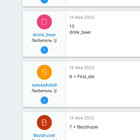
26
1
14 Фев 2023
D
13
drink_beer
drink_beer
Любитель 🥇
26 Дек 2022
46
0
14 Фев 2023
S
6 + First_dsl
selokafobi9
Любитель 🥇
26 Дек 2022
41
0
14 Фев 2023
B
7 + Bezdruzei
Bezdruzei