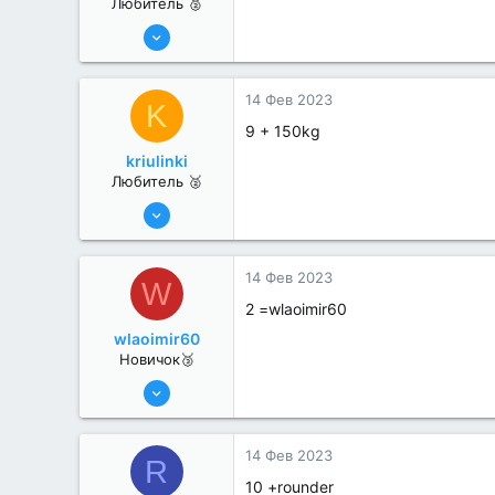
Любитель 🥈
29 Янв 2023
31
0
14 Фев 2023
K
9 + 150kg
kriulinki
Любитель 🥈
27 Дек 2022
36
0
14 Фев 2023
W
2 =wlaoimir60
wlaoimir60
Новичок🥉
14 Фев 2023
2
0
14 Фев 2023
R
10 +rounder