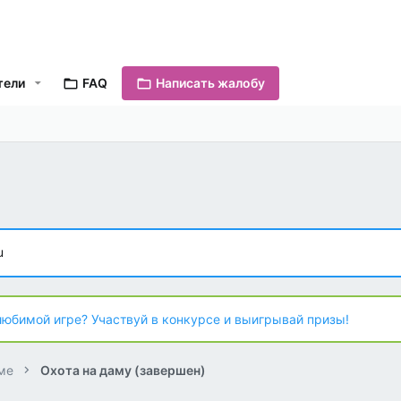
тели
FAQ
Написать жалобу
u
любимой игре? Участвуй в конкурсе и выигрывай призы!
ме
Охота на даму (завершен)