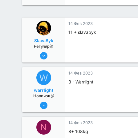
14 Фев 2023
11 + slavabyk
SlavaByk
Регуляр🥈
8 Ноя 2022
65
4
14 Фев 2023
W
3 - Warrlight
warrlight
Новичок🥉
14 Фев 2023
1
0
14 Фев 2023
N
8+ 108kg