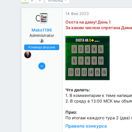
14 Фев 2023
Охота на даму! День 1
За каким числом спрятана Дам
Maks1196
Administrator
Команда форума
25 Май 2022
177
60
Что делать:
1. В комментарии к теме напиш
2. В среду в 13:00 МСК мы объя
Приз:
По итогам каждого тура 2 (два)
Правила конкурса