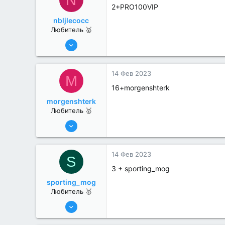
2+PRO100VIP
nbljlecocc
Любитель 🥇
26 Дек 2022
42
1
14 Фев 2023
M
16+morgenshterk
morgenshterk
Любитель 🥇
26 Дек 2022
44
1
14 Фев 2023
S
3 + sporting_mog
sporting_mog
Любитель 🥇
26 Дек 2022
42