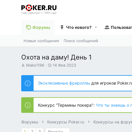
Форумы
Что нового?
Пользова
Новые сообщения
Поиск сообщений
Охота на даму! День 1
А
Д
Maks1196
14 Фев 2023
в
а
т
т
о
а
Эксклюзивные фрироллы
для игроков Poker.r
р
н
т
а
е
ч
м
а
Конкурс “Термины покера":
Что ты знаешь о 
ы
л
а
Форумы
Конкурсы Poker.ru
Конкурсы на фору
1
2
3
Вперёд