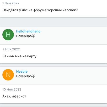
1 Ноя 2022
Найдётся у нас на форуме хороший человек?
hellohellohello
H
ПокерПро🥈
9 Ноя 2022
Закинь мне на карту
Nesbie
N
ПокерПро🥈
10 Ноя 2022
Ахах, аферист