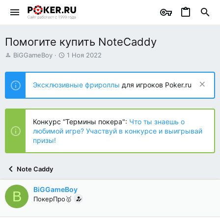
Помогите купить NoteCaddy
А
Д
BiGGameBoy
1 Ноя 2022
в
а
т
т
о
а
Эксклюзивные фрироллы
для игроков Poker.ru
р
н
т
а
е
ч
м
а
Конкурс “Термины покера":
Что ты знаешь о
ы
л
любимой игре? Участвуй в конкурсе и выигрывай
а
призы!
Note Caddy
BiGGameBoy
B
ПокерПро🥇