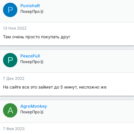
PunisheR
P
ПокерПро🥉
13 Ноя 2022
Там очень просто покупать друг
PeaceFull
P
ПокерПро🥈
7 Дек 2022
На сайте все это займет до 5 минут, несложно же
AgroMonkey
A
ПокерПро🥈
7 Фев 2023