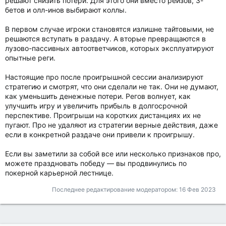
решают снизить потери. Для этого они вместо рейзов, 3-
бетов и олл-инов выбирают коллы.
В первом случае игроки становятся излишне тайтовыми, не
решаются вступать в раздачу. А вторые превращаются в
лузово-пассивных автоответчиков, которых эксплуатируют
опытные реги.
Настоящие про после проигрышной сессии анализируют
стратегию и смотрят, что они сделали не так. Они не думают,
как уменьшить денежные потери. Регов волнует, как
улучшить игру и увеличить прибыль в долгосрочной
перспективе. Проигрыши на коротких дистанциях их не
пугают. Про не удаляют из стратегии верные действия, даже
если в конкретной раздаче они привели к проигрышу.
Если вы заметили за собой все или несколько признаков про,
можете праздновать победу — вы продвинулись по
покерной карьерной лестнице.
Последнее редактирование модератором:
16 Фев 2023