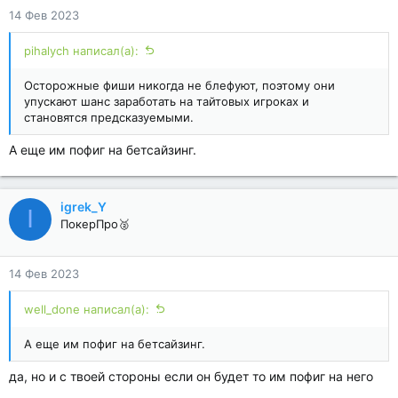
14 Фев 2023
pihalych написал(а):
Осторожные фиши никогда не блефуют, поэтому они
упускают шанс заработать на тайтовых игроках и
становятся предсказуемыми.
А еще им пофиг на бетсайзинг.
igrek_Y
I
ПокерПро🥈
14 Фев 2023
well_done написал(а):
А еще им пофиг на бетсайзинг.
да, но и с твоей стороны если он будет то им пофиг на него