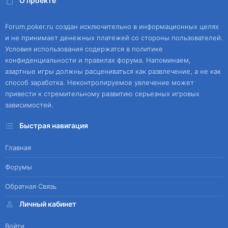
О проекте
Forum.poker.ru создан исключительно в информационных целях
и не принимает денежных платежей со стороны пользователей.
Условия использования содержатся в политике
конфиденциальности и правилах форума. Напоминаем,
азартные игры должны расцениваться как развлечение, а не как
способ заработка. Неконтролируемое увлечение может
привести к стремительному развитию серьезных игровых
зависимостей.
Быстрая навигация
Главная
Форумы
Обратная Связь
Личный кабинет
Войти