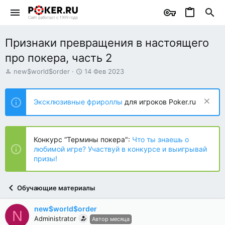
Признаки превращения в настоящего
про покера, часть 2
А
Д
new$world$order
14 Фев 2023
в
а
т
т
о
а
Эксклюзивные фрироллы
для игроков Poker.ru
р
н
т
а
е
ч
м
а
Конкурс “Термины покера":
Что ты знаешь о
ы
л
любимой игре? Участвуй в конкурсе и выигрывай
а
призы!
Обучающие материалы
new$world$order
N
Administrator
Автор месяца