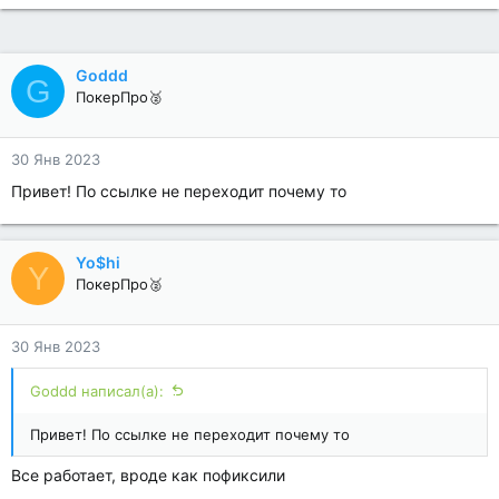
Goddd
G
ПокерПро🥈
30 Янв 2023
Привет! По ссылке не переходит почему то
Yo$hi
Y
ПокерПро🥈
30 Янв 2023
Goddd написал(а):
Привет! По ссылке не переходит почему то
Все работает, вроде как пофиксили