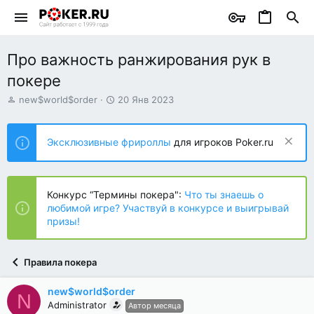
Про важность ранжирования рук в
покере
А
Д
new$world$order
20 Янв 2023
в
а
т
т
о
а
Эксклюзивные фрироллы
для игроков Poker.ru
р
н
т
а
е
ч
м
а
Конкурс “Термины покера":
Что ты знаешь о
ы
л
любимой игре? Участвуй в конкурсе и выигрывай
а
призы!
Правила покера
new$world$order
N
Administrator
Автор месяца