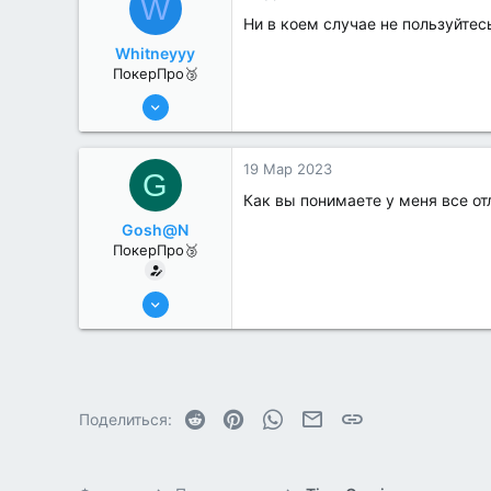
W
Ни в коем случае не пользуйте
Whitneyyy
ПокерПро🥉
17 Авг 2022
189
2
19 Мар 2023
G
Как вы понимаете у меня все от
Gosh@N
ПокерПро🥉
17 Авг 2022
227
1
Reddit
Pinterest
WhatsApp
Электронная почта
Ссылка
Поделиться: