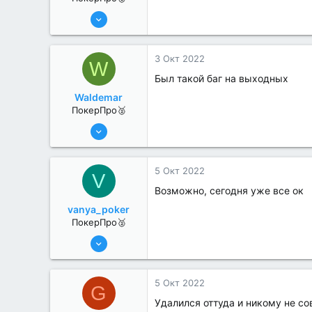
13 Июн 2022
324
3
3 Окт 2022
W
Был такой баг на выходных
Waldemar
ПокерПро🥈
25 Июл 2022
362
1
5 Окт 2022
V
Возможно, сегодня уже все ок
vanya_poker
ПокерПро🥈
8 Июн 2022
272
0
5 Окт 2022
G
Удалился оттуда и никому не с