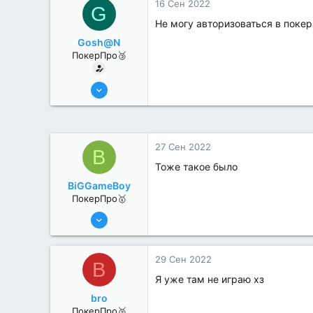
16 Сен 2022
G
Не могу авторизоваться в покер
Gosh@N
ПокерПро🥉
17 Авг 2022
227
1
27 Сен 2022
B
Тоже такое было
BiGGameBoy
ПокерПро🥇
6 Июн 2022
439
6
29 Сен 2022
B
Я уже там не играю хз
bro
ПокерПро🥈