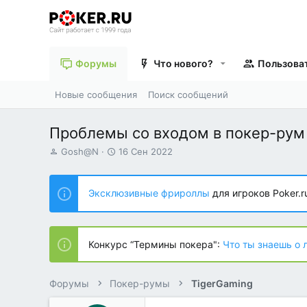
Форумы
Что нового?
Пользова
Новые сообщения
Поиск сообщений
Проблемы со входом в покер-рум
А
Д
Gosh@N
16 Сен 2022
в
а
т
т
о
а
Эксклюзивные фрироллы
для игроков Poker.r
р
н
т
а
е
ч
м
а
Конкурс “Термины покера":
Что ты знаешь о 
ы
л
а
Форумы
Покер-румы
TigerGaming