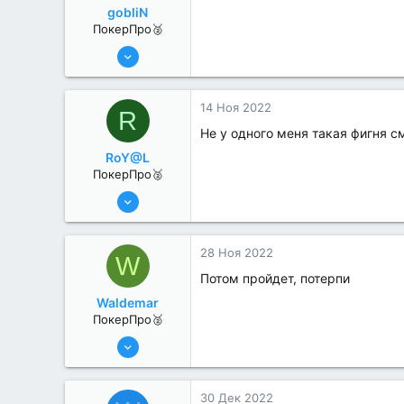
gobliN
ПокерПро🥈
8 Июн 2022
342
2
14 Ноя 2022
R
Не у одного меня такая фигня 
RoY@L
ПокерПро🥈
25 Июл 2022
363
1
28 Ноя 2022
W
Потом пройдет, потерпи
Waldemar
ПокерПро🥈
25 Июл 2022
362
1
30 Дек 2022