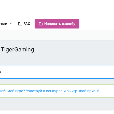
тели
FAQ
Написать жалобу
 TigerGaming
u
любимой игре? Участвуй в конкурсе и выигрывай призы!