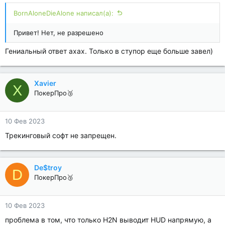
BornAloneDieAlone написал(а):
Привет! Нет, не разрешено
Гениальный ответ ахах. Только в ступор еще больше завел)
Xavier
X
ПокерПро🥉
10 Фев 2023
Трекинговый софт не запрещен.
De$troy
D
ПокерПро🥉
10 Фев 2023
проблема в том, что только H2N выводит HUD напрямую, а