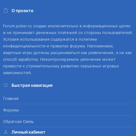
О проекте
Forum.poker.ru создан исключительно в информационных целях
и не принимает денежных платежей со стороны пользователей.
Условия использования содержатся в политике
конфиденциальности и правилах форума. Напоминаем,
азартные игры должны расцениваться как развлечение, а не как
способ заработка. Неконтролируемое увлечение может
привести к стремительному развитию серьезных игровых
зависимостей.
Быстрая навигация
Главная
Форумы
Обратная Связь
Личный кабинет