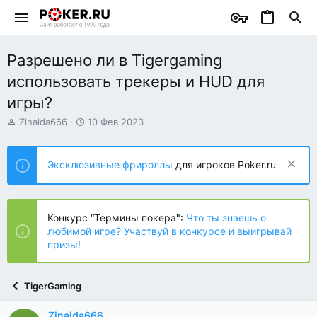
Разрешено ли в Tigergaming
использовать трекеры и HUD для
игры?
А
Д
Zinaida666
10 Фев 2023
в
а
т
т
о
а
Эксклюзивные фрироллы
для игроков Poker.ru
р
н
т
а
е
ч
м
а
Конкурс “Термины покера":
Что ты знаешь о
ы
л
любимой игре? Участвуй в конкурсе и выигрывай
а
призы!
TigerGaming
Zinaida666