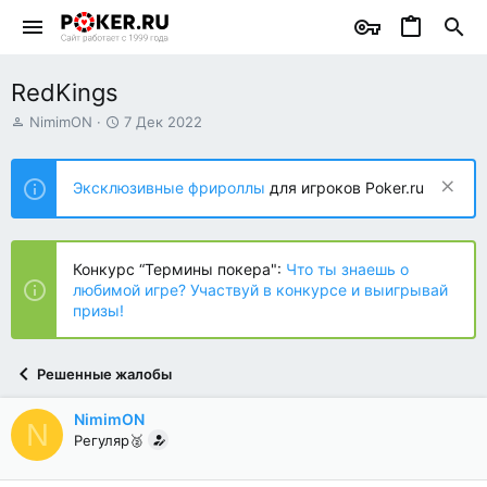
RedKings
А
Д
NimimON
7 Дек 2022
в
а
т
т
о
а
Эксклюзивные фрироллы
для игроков Poker.ru
р
н
т
а
е
ч
м
а
Конкурс “Термины покера":
Что ты знаешь о
ы
л
любимой игре? Участвуй в конкурсе и выигрывай
а
призы!
Решенные жалобы
NimimON
N
Регуляр🥈