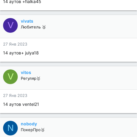
14 аутов +fialka45
vivats
V
Любитель 🥈
27 Янв 2023
14 аутов+ julya18
vitos
V
Регуляр🥇
27 Янв 2023
14 аутов ventel21
nobody
N
ПокерПро🥉