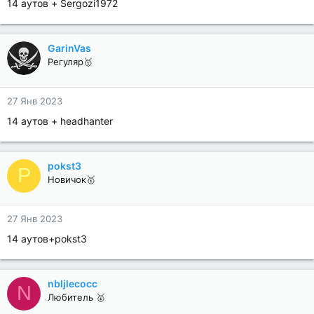
14 аутов + Sergozi1972
GarinVas
Регуляр🥇
27 Янв 2023
14 аутов + headhanter
pokst3
P
Новичок🥇
27 Янв 2023
14 аутов+pokst3
nbljlecocc
N
Любитель 🥇