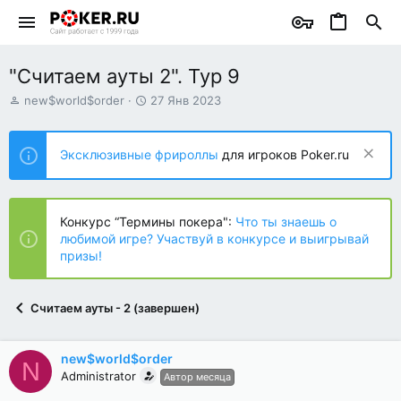
"Считаем ауты 2". Тур 9
А
Д
new$world$order
27 Янв 2023
в
а
т
т
о
а
Эксклюзивные фрироллы
для игроков Poker.ru
р
н
т
а
е
ч
м
а
Конкурс “Термины покера":
Что ты знаешь о
ы
л
любимой игре? Участвуй в конкурсе и выигрывай
а
призы!
Считаем ауты - 2 (завершен)
new$world$order
N
Administrator
Автор месяца