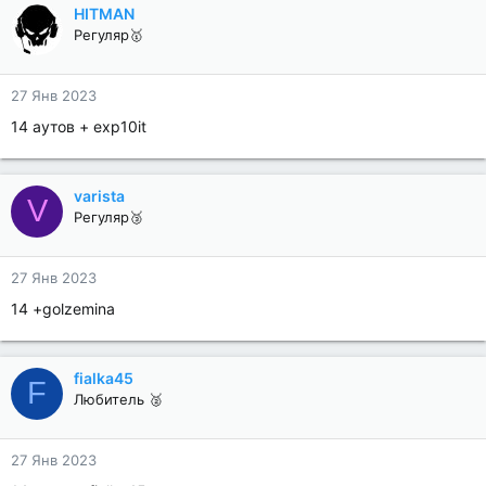
HITMAN
Регуляр🥇
27 Янв 2023
14 аутов + exp10it
varista
V
Регуляр🥉
27 Янв 2023
14 +golzemina
fialka45
F
Любитель 🥈
27 Янв 2023