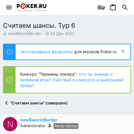
Считаем шансы. Тур 6
А
Д
new$world$order
29 Дек 2022
в
а
т
т
о
а
Эксклюзивные фрироллы
для игроков Poker.ru
р
н
т
а
е
ч
м
а
Конкурс “Термины покера":
Что ты знаешь о
ы
л
любимой игре? Участвуй в конкурсе и выигрывай
а
призы!
"Считаем шансы" (завершен)
new$world$order
N
Administrator
Автор месяца