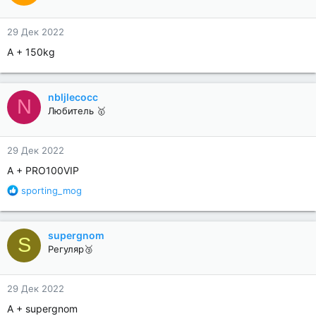
29 Дек 2022
А + 150kg
nbljlecocc
N
Любитель 🥇
29 Дек 2022
A + PRO100VIP
Р
sporting_mog
е
а
к
supergnom
S
ц
Регуляр🥉
и
и
:
29 Дек 2022
A + supergnom