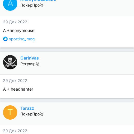
A
ПокерПро🥈
29 Дек 2022
А +anonymouse
Р
sporting_mog
е
а
к
GarinVas
ц
Регуляр🥇
и
и
:
29 Дек 2022
A + headhanter
Tarazz
T
ПокерПро🥈
29 Дек 2022