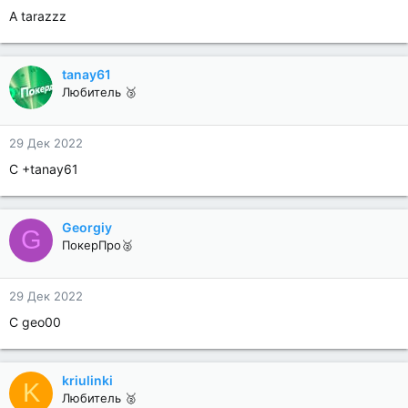
А tarazzz
tanay61
Любитель 🥉
29 Дек 2022
С +tanay61
Georgiy
G
ПокерПро🥈
29 Дек 2022
C geo00
kriulinki
K
Любитель 🥈