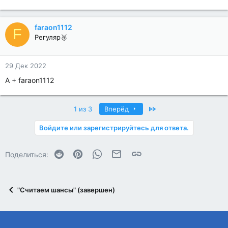
faraon1112
F
Регуляр🥉
29 Дек 2022
A + faraon1112
Last
1 из 3
Вперёд
Войдите или зарегистрируйтесь для ответа.
Reddit
Pinterest
WhatsApp
Электронная почта
Ссылка
Поделиться:
"Считаем шансы" (завершен)