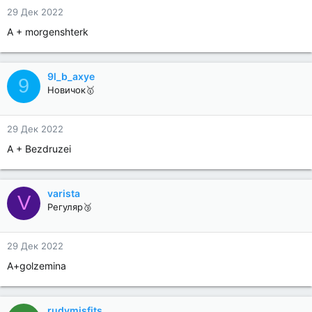
29 Дек 2022
A + morgenshterk
9l_b_axye
9
Новичок🥇
29 Дек 2022
A + Bezdruzei
varista
V
Регуляр🥉
29 Дек 2022
A+golzemina
rudymisfits