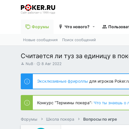
Форумы
Что нового?
Пользова
Новые сообщения
Поиск сообщений
Считается ли туз за единицу в по
А
Д
NuB
8 Авг 2022
в
а
т
т
о
а
Эксклюзивные фрироллы
для игроков Poker.r
р
н
т
а
е
ч
м
а
Конкурс “Термины покера":
Что ты знаешь о 
ы
л
а
Форумы
Школа покера
Вопросы по игре