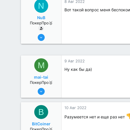
8 Авг 2022
N
Вот такой вопрос меня беспокои
NuB
ПокерПро🥈
25 Июл 2022
285
2
9 Авг 2022
M
Ну как бы да)
mai-tai
ПокерПро🥈
6 Июн 2022
294
0
10 Авг 2022
B
Разумеется нет и еще раз нет
BitCoiner
ПокерПро🥈