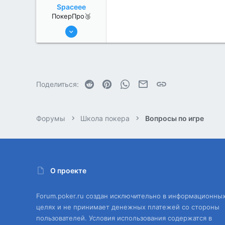
Spaceee
ПокерПро🥉
11 Авг 2022
239
1
Reddit
Pinterest
WhatsApp
Электронная почта
Ссылка
Поделиться:
Форумы
Школа покера
Вопросы по игре
О проекте
Forum.poker.ru создан исключительно в информационны
целях и не принимает денежных платежей со стороны
пользователей. Условия использования содержатся в