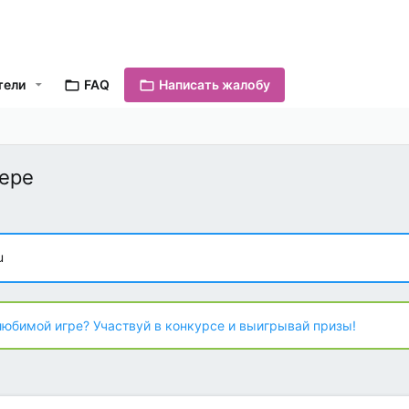
тели
FAQ
Написать жалобу
кере
u
любимой игре? Участвуй в конкурсе и выигрывай призы!