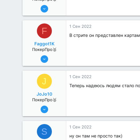
8 Июн 2022
312
0
1 Сен 2022
F
В стрите он представлен картам
Faggot1K
ПокерПро🥈
13 Июн 2022
273
1
1 Сен 2022
J
Теперь надеюсь людям стало п
JoJo10
ПокерПро🥈
13 Июн 2022
359
3
1 Сен 2022
S
ну он там не просто так)