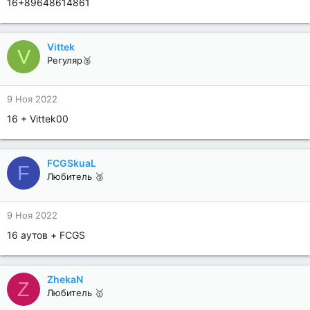
16+89648614861
Vittek
V
Регуляр🥈
9 Ноя 2022
16 + Vittek00
FCGSkuaL
F
Любитель 🥈
9 Ноя 2022
16 аутов + FCGS
ZhekaN
Z
Любитель 🥇