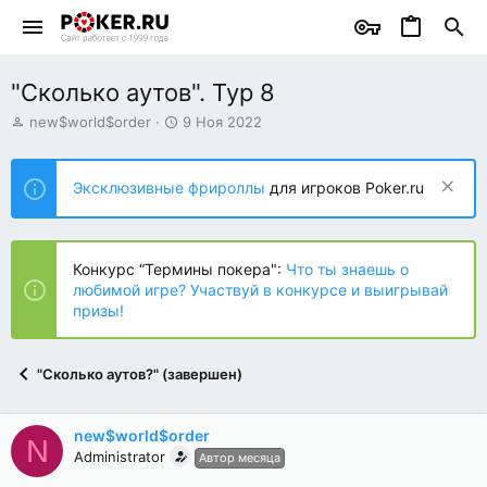
"Сколько аутов". Тур 8
А
Д
new$world$order
9 Ноя 2022
в
а
т
т
о
а
Эксклюзивные фрироллы
для игроков Poker.ru
р
н
т
а
е
ч
м
а
Конкурс “Термины покера":
Что ты знаешь о
ы
л
любимой игре? Участвуй в конкурсе и выигрывай
а
призы!
"Сколько аутов?" (завершен)
new$world$order
N
Administrator
Автор месяца