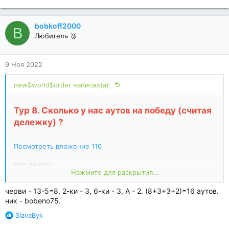
bobkoff2000
B
Любитель 🥉
9 Ноя 2022
new$world$order написал(а):
Тур 8. Сколько у нас аутов на победу (считая
дележку) ?
Посмотреть вложение 116
Что делать:
Нажмите для раскрытия...
1. В комментарии к теме напишите свой вариант ответа +
черви - 13-5=8, 2-ки - 3, 6-ки - 3, А - 2. (8+3+3+2)=16 аутов.
ник на Покердом.
ник - bobeno75.
2. В четверг до 13:00 МСК мы объявим правильный ответ и
победителей тура - следите за публикациями.
Р
SlavaByk
е